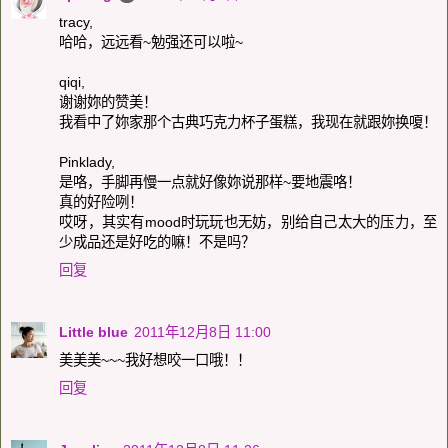
tracy,
哈哈，远远看~勉强还可以啦~
qiqi,
谢谢妳的赞美！
我看中了妳家那个古典巧克力杯子蛋糕，我现在就跟妳换嗄！
Pinklady,
是咯，手脚再慢一点就好像妳说那样~要地震咯！
真的好险咧！
哎呀，其实有mood时玩玩也无妨，别给自己太大的压力，至
少成品还是好吃的嘛！不是吗？
回复
Little blue
2011年12月8日 11:00
美美美~~~我好想咬一口哦！！
回复