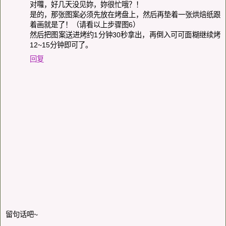
对囖，好几天没见妳，妳很忙哦？！
是的，那张图案必须先放在烤盘上，然后再垫着一张烘焙纸跟
着画就是了！（请看以上步骤图6）
然后把图案送进烤约1分钟30秒拿出，再倒入可可面糊继续烤
12~15分钟即可了。
回复
留句话吧~