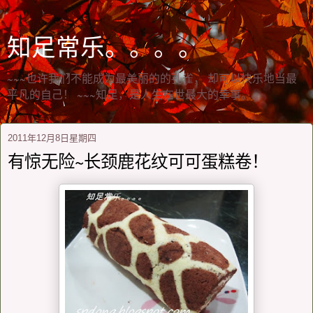
知足常乐。。。。
~~~也许我们不能成为最美丽的的孔雀， 却可以快乐地当最
平凡的自己！ ~~~知足，是人生在世最大的幸事。
2011年12月8日星期四
有惊无险~长颈鹿花纹可可蛋糕卷！