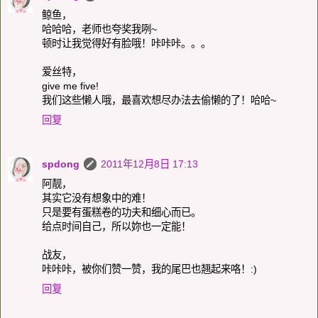
鲸鱼，
哈哈哈，老师也夸奖我咧~
顿时让我觉得好有脸哦！咔咔咔。。。
爱丝特，
give me five!
我们这些懒人哦，最喜欢想尽办法去偷懒的了！哈哈~
回复
spdong
2011年12月8日 17:13
阿靓，
其实它没有想象中的难！
只是要有蛋糕卷的功夫和细心而已。
给点时间自己，所以妳也一定能！
战友，
咔咔咔，被你们赞一赞，我的尾巴也翘起来咯！:)
回复